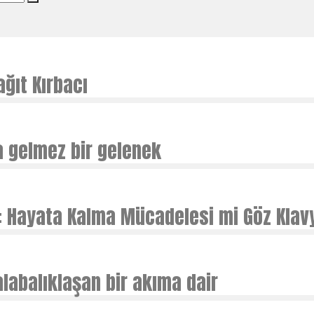
s
ğıt Kırbacı
a gelmez bir gelenek
 Hayata Kalma Mücadelesi mi Göz Klavy
labalıklaşan bir akıma dair