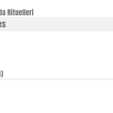
a Rituelleri
es
4)