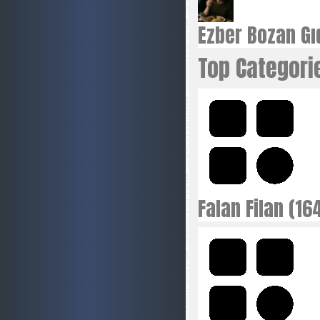
Ezber Bozan Gıd
Top Categori
Falan Filan (16