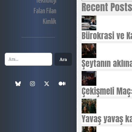
Teknoloji
Recent Post
Falan Filan
Kimlik
Bürokrasi ve Ka
Ara
Şeytanın aklın
Çekişmeli Maç:
Yavaş yavaş ka