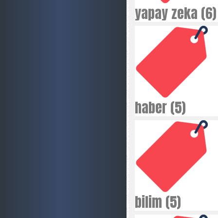
yapay zeka (6)
haber (5)
bilim (5)