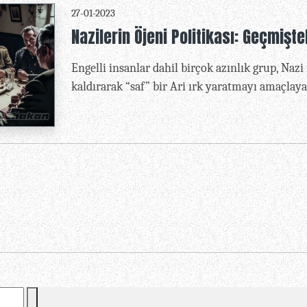
27-01-2023
Nazilerin Öjeni Politikası: Geçmişt
Engelli insanlar dahil birçok azınlık grup, Naz
kaldırarak “saf” bir Ari ırk yaratmayı amaçlay