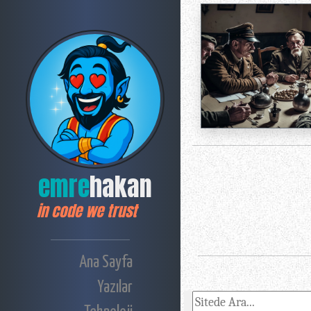
emre
hakan
in code we trust
Ana Sayfa
Yazılar