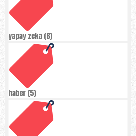
yapay zeka (6)
haber (5)