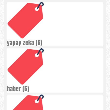
yapay zeka (6)
haber (5)