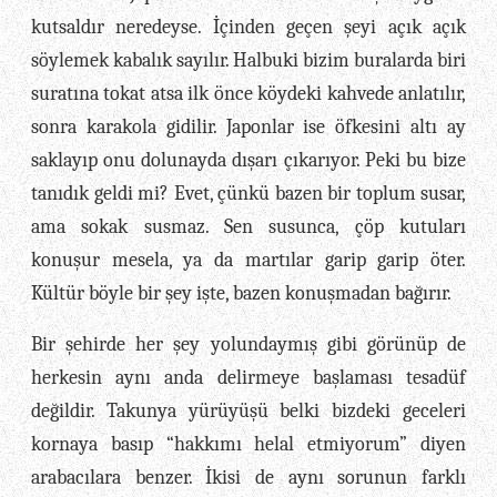
kutsaldır neredeyse. İçinden geçen şeyi açık açık
söylemek kabalık sayılır. Halbuki bizim buralarda biri
suratına tokat atsa ilk önce köydeki kahvede anlatılır,
sonra karakola gidilir. Japonlar ise öfkesini altı ay
saklayıp onu dolunayda dışarı çıkarıyor. Peki bu bize
tanıdık geldi mi? Evet, çünkü bazen bir toplum susar,
ama sokak susmaz. Sen susunca, çöp kutuları
konuşur mesela, ya da martılar garip garip öter.
Kültür böyle bir şey işte, bazen konuşmadan bağırır.
Bir şehirde her şey yolundaymış gibi görünüp de
herkesin aynı anda delirmeye başlaması tesadüf
değildir. Takunya yürüyüşü belki bizdeki geceleri
kornaya basıp “hakkımı helal etmiyorum” diyen
arabacılara benzer. İkisi de aynı sorunun farklı