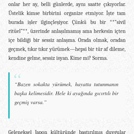
onlar her ay, belli günlerde, aynı saatte çıkıyorlar.
Üstelik kimse birbirini organize etmiyor. İşte tam
burada işler ilginçleşiyor. Çünkü bu bir **”sivil
ritüel”**, üzerinde anlaşılmamış ama herkesin içten
içe bildiği bir sessiz anlaşma. Orada olmak, oradan
geçmek, tıkır tıkır yürümek—hepsi bir tür af dileme,
kendine gelme, sessiz isyan. Kime mi? Sorma.
“Bazen sokakta yürümek, hayatta tutunmanın
başka kelimesidir. Hele ki ayağında gıcırtılı bir
geçmiş varsa.”
Geleneksel Japon kültüründe bastırılmış duygular