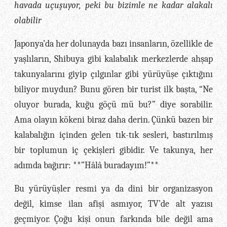
havada uçuşuyor, peki bu bizimle ne kadar alakalı
olabilir
Japonya’da her dolunayda bazı insanların, özellikle de
yaşlıların, Shibuya gibi kalabalık merkezlerde ahşap
takunyalarını giyip çılgınlar gibi yürüyüşe çıktığını
biliyor muydun? Bunu gören bir turist ilk başta, “Ne
oluyor burada, kuğu göçü mü bu?” diye sorabilir.
Ama olayın kökeni biraz daha derin. Çünkü bazen bir
kalabalığın içinden gelen tık-tık sesleri, bastırılmış
bir toplumun iç çekişleri gibidir. Ve takunya, her
adımda bağırır: **”Hâlâ buradayım!”**
Bu yürüyüşler resmi ya da dini bir organizasyon
değil, kimse ilan afişi asmıyor, TV’de alt yazısı
geçmiyor. Çoğu kişi onun farkında bile değil ama