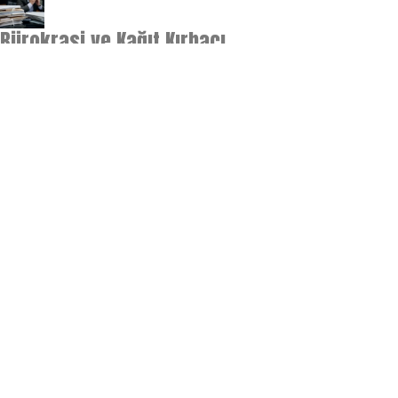
Bürokrasi ve Kağıt Kırbacı
Şeytanın aklına gelmez bir gelenek
Çekişmeli Maç: Hayata Kalma Mücadelesi mi
Göz Klavye Çevirisi mi?
Yavaş yavaş kalabalıklaşan bir akıma dair
Ezber Bozan Gıda Rituelleri