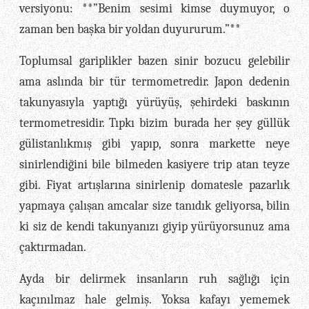
versiyonu: **”Benim sesimi kimse duymuyor, o
zaman ben başka bir yoldan duyururum.”**
Toplumsal gariplikler bazen sinir bozucu gelebilir
ama aslında bir tür termometredir. Japon dedenin
takunyasıyla yaptığı yürüyüş, şehirdeki baskının
termometresidir. Tıpkı bizim burada her şey güllük
gülistanlıkmış gibi yapıp, sonra markette neye
sinirlendiğini bile bilmeden kasiyere trip atan teyze
gibi. Fiyat artışlarına sinirlenip domatesle pazarlık
yapmaya çalışan amcalar size tanıdık geliyorsa, bilin
ki siz de kendi takunyanızı giyip yürüyorsunuz ama
çaktırmadan.
Ayda bir delirmek insanların ruh sağlığı için
kaçınılmaz hale gelmiş. Yoksa kafayı yememek