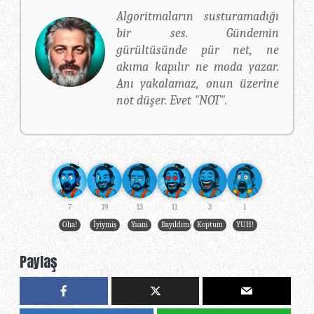
Algoritmaların susturamadığı
bir ses. Gündemin
gürültüsünde pür net, ne
akıma kapılır ne moda yazar.
Anı yakalamaz, onun üzerine
not düşer. Evet "NOT".
7
19
13
11
3
1
Oha!
İyiymiş
Yaani
Bayıldım!
Koptum
YUH!
Paylaş