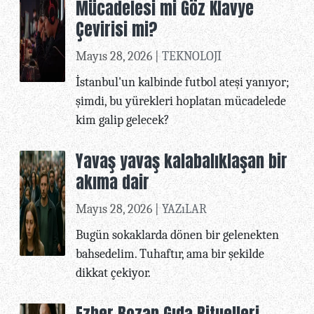
Mücadelesi mi Göz Klavye
Çevirisi mi?
Mayıs 28, 2026 |
TEKNOLOJI
İstanbul'un kalbinde futbol ateşi yanıyor;
şimdi, bu yürekleri hoplatan mücadelede
kim galip gelecek?
Yavaş yavaş kalabalıklaşan bir
akıma dair
Mayıs 28, 2026 |
YAZıLAR
Bugün sokaklarda dönen bir gelenekten
bahsedelim. Tuhaftır, ama bir şekilde
dikkat çekiyor.
Ezber Bozan Gıda Rituelleri