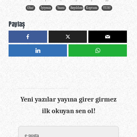
7
1
7
5
1
55
Oha!
İyiymiş
Yaani
Bayıldım!
Koptum
YUH!
Paylaş
Yeni yazılar yayına girer girmez
ilk okuyan sen ol!
e-posta