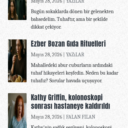
Mayıs 28, 2026 |
YAZıLAR
Bugün sokaklarda dönen bir gelenekten
bahsedelim. Tuhaftır, ama bir şekilde
dikkat çekiyor.
Ezber Bozan Gıda Rituelleri
Mayıs 28, 2026 |
YAZıLAR
Mahalledeki abur cuburların ardındaki
tuhaf hikayeleri keşfedin. Neden bu kadar
tuhafız? Sorular havada uçuşuyor.
Kathy Griffin, kolonoskopi
sonrası hastaneye kaldırıldı
Mayıs 28, 2026 |
FALAN FILAN
Kathy'nin sağlık serüveni, kolonoskopi