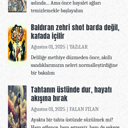
aslında… Ama önce hayalet ağları
temizlemekle başlayalım
Baldıran zehri shot barda değil,
kafada içilir
Ağustos 01, 2025 |
YAZıLAR
Deliliğe methiye düzmeden önce, akıllı
sandıklarımızın neleri normalleştirdiğine
bir bakalım
Tahtanın üstünde dur, hayatı
akışına bırak
Ağustos 01, 2025 |
FALAN FILAN
Ayakta bir tahta üstünde süzülmek mi?
Hem eğlence, hem egzersiz, hem de şekere