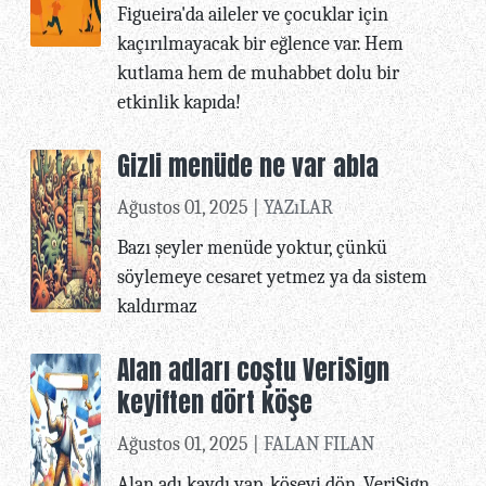
Figueira'da aileler ve çocuklar için
kaçırılmayacak bir eğlence var. Hem
kutlama hem de muhabbet dolu bir
etkinlik kapıda!
Gizli menüde ne var abla
Ağustos 01, 2025 |
YAZıLAR
Bazı şeyler menüde yoktur, çünkü
söylemeye cesaret yetmez ya da sistem
kaldırmaz
Alan adları coştu VeriSign
keyiften dört köşe
Ağustos 01, 2025 |
FALAN FILAN
Alan adı kaydı yap, köşeyi dön. VeriSign