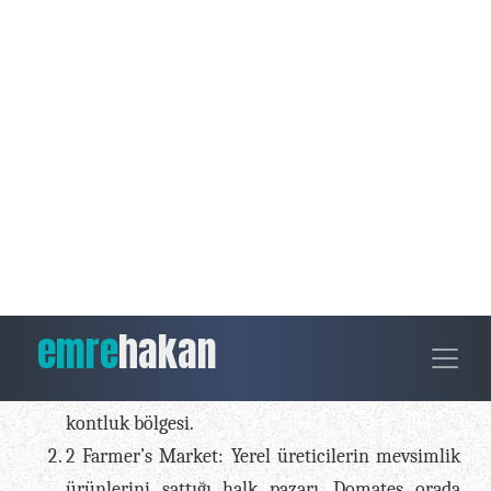
giydiren çok şey var.
Hem sen de biliyorsun, bazen en büyük lüks
sessizliktir. Ya da şöyle diyelim: Şehre küfrettirip
kasabaya övdüren bir yer varsa orası
Saxmundham’dır. Hadi bakalım, tren saatlerine bir
göz atsak fena mı olur?
Dipnotlar:
1
Suffolk: İngiltere’nin doğusunda, pek çok tatlı
kasabasıyla ünlü, biraz nemli ama içine sinen bir
kontluk bölgesi.
2
Farmer’s Market: Yerel üreticilerin mevsimlik
ürünlerini sattığı halk pazarı. Domates orada